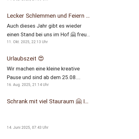
Garderobe? Wir haben für jede Idee
die passende Lösung 😉
Lecker Schlemmen und Feiern im Hof! 🍽️🥂
Auch dieses Jahr gibt es wieder
einen Stand bei uns im Hof 🤗 freut
11. Okt. 2025, 22:13
Uhr
euch auf Flammlachs,
Schneckensuppe und Austern ☺️
Urlaubszeit 😍
ebenso wie Bier, Aperol und
Wir machen eine kleine kreative
Champagner. Natürlich sind auch
Pause und sind ab dem 25.08.
alkoholfreie Getränke am Start.
16. Aug. 2025, 21:14
Uhr
wieder für euch da!
#sommerfeeling #urlaubszeit
Schrank mit viel Stauraum 🤗 Individuell geplante Schränke auf Maß. #schränke #individuellemöbellösungen #aufmaß #holzarbeiten #stauraumschaffen #schreinereiknoerle
#kreativepause
14. Juni 2025, 07:43
Uhr